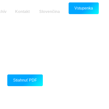
Vstupenka
chív
Kontakt
Slovenčina
Stiahnuť PDF