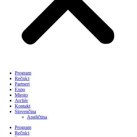
Program
Rečníci
Partneri
Expo
Miesto
Archív
Kontakt
Slovenčina
Angličtina
Program
Rečníci