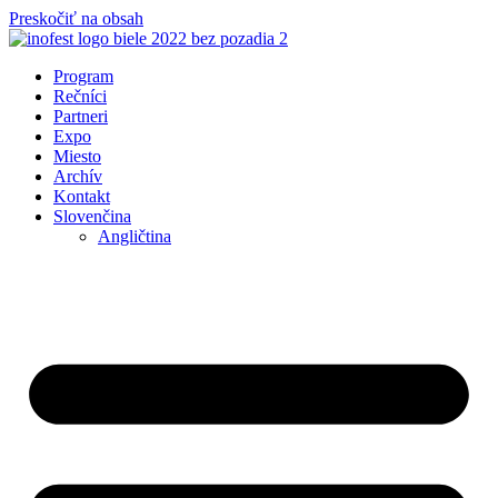
Preskočiť na obsah
Program
Rečníci
Partneri
Expo
Miesto
Archív
Kontakt
Slovenčina
Angličtina