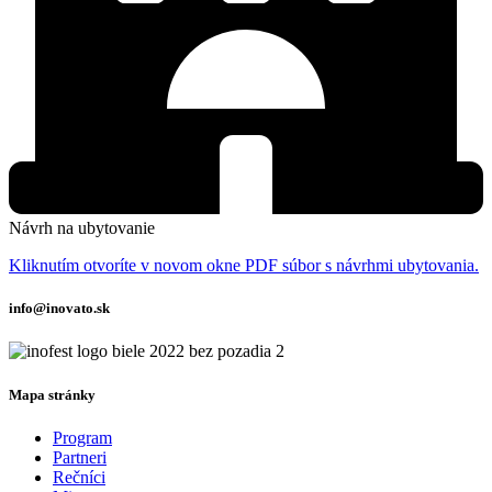
Návrh na ubytovanie
Kliknutím otvoríte v novom okne PDF súbor s návrhmi ubytovania.
info@inovato.sk
Mapa stránky
Program
Partneri
Rečníci